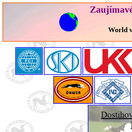
Zaujímavé
World w