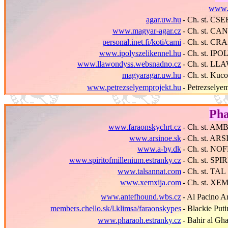
www.
agar.uw.hu
- Ch. st. C
www.magyar-agar.cz
- Ch. st. 
personal.inet.fi/koti/cami
- Ch. st. C
www.ipolyszelikennel.hu
- Ch. st. IP
www.llawondyss.websnadno.cz
- Ch. st. 
magyaragar.uw.hu
- Ch. st. Ku
www.petrezselyemprojekt.hu
- Petrezsely
Pha
www.faraonskychrt.cz
- Ch. st. A
www.arsinoe.sk
- Ch. st. AR
www.a-by.dk
- Ch. st. N
www.spiritofmillenium.estranky.cz
- Ch. st. S
www.talsannat.com
- Ch. st. T
www.xemxija.com
- Ch. st. X
www.antefhound.wbs.cz
- Al Pacino A
members.chello.sk/l.klimsa/faraonskypes
- Blackie Put
www.pharaoh.estranky.cz
- Bahir al Gh