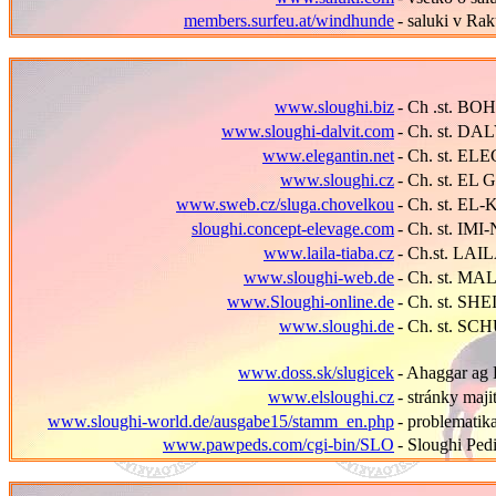
members.surfeu.at/windhunde
- saluki v Ra
www.sloughi.biz
- Ch .st. 
www.sloughi-dalvit.com
- Ch. st. DA
www.elegantin.net
- Ch. st. E
www.sloughi.cz
- Ch. st. E
www.sweb.cz/sluga.chovelkou
- Ch. st. EL
sloughi.concept-elevage.com
- Ch. st. IM
www.laila-tiaba.cz
- Ch.st. LA
www.sloughi-web.de
- Ch. st. M
www.Sloughi-online.de
- Ch. st. S
www.sloughi.de
- Ch. st. 
www.doss.sk/slugicek
- Ahaggar ag 
www.elsloughi.cz
- stránky maj
www.sloughi-world.de/ausgabe15/stamm_en.php
- problematik
www.pawpeds.com/cgi-bin/SLO
- Sloughi Ped