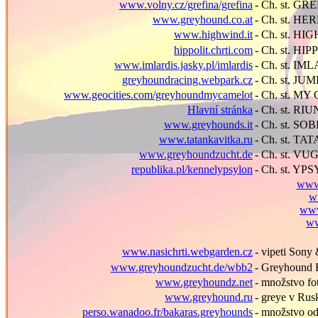
www.volny.cz/grefina/grefina
- Ch. st. GR
www.greyhound.co.at
- Ch. st. H
www.highwind.it
- Ch. st. HI
hippolit.chrti.com
- Ch. st. HI
www.imlardis.jasky.pl/imlardis
- Ch. st. IM
greyhoundracing.webpark.cz
- Ch. st, JU
www.geocities.com/greyhoundmycamelot
- Ch. st. M
Hlavní stránka
- Ch. st. RI
www.greyhounds.it
- Ch. st. SOB
www.tatankavitka.ru
- Ch. st. T
www.greyhoundzucht.de
- Ch. st. 
republika.pl/kennelypsylon
- Ch. st. Y
www
w
www
ww
www.nasichrti.webgarden.cz
- vipeti Son
www.greyhoundzucht.de/wbb2
- Greyhound 
www.greyhoundz.net
- množstvo fo
www.greyhound.ru
- greye v Ru
perso.wanadoo.fr/bakaras.greyhounds
- množstvo o