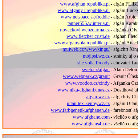
www.afghan.republika.pl
- afgán FLI
www.afgany1.republika.pl
- afgáni Luc
www.netspace.sk/freddie
- afgán Arbi
tanner555.w.interia.pl
- afgán Kar
novackovi.webzdarma.cz
- afgánka Oly
www.fletcher-cristi.de
- afghan Flet
www.afganyola.republika.pl
- afgáni Atta
mujweb.cz/www/xingu/
- afg.chrt Xi
mojipsi.wz.cz
-
str
á
nky
aj
o 
site.voila.fr/cody
- chovateľ Lu
sweb.cz/afgan
- Alain Delo
www.webpark.cz/granit
- Granit Číns
www.voodoo.cz/cindy
- Afgánka Cze
www.nika-afghani.unas.cz
- Dostihov
afgan.wz.cz
- afg.chrty Ch
ultan-lex-kenny.wz.cz
- afg
áni Ulta
www.farbgenetik.afghanen.de
- farebnosť a
www.afghane.com
- všeličo o af
www.afghans4u.de
- všeličo o a