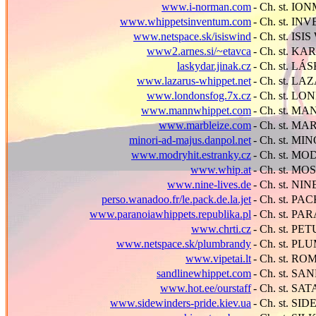
www.i-norman.com
- Ch. st. 
www.whippetsinventum.com
- Ch. st. I
www.netspace.sk/isiswind
- Ch. st. IS
www2.arnes.si/~etavca
- Ch. st. K
laskydar.jinak.cz
- Ch. st. L
www.lazarus-whippet.net
- Ch. st. L
www.londonsfog.7x.cz
- Ch. st. L
www.mannwhippet.com
- Ch. st. MA
www.marbleize.com
- Ch. st. M
minori-ad-majus.danpol.net
- Ch. st. M
www.modryhit.estranky.cz
- Ch. st. M
www.whip.at
- Ch. st. M
www.nine-lives.de
- Ch. st. NI
perso.wanadoo.fr/le.pack.de.la.jet
- Ch. st. P
www.paranoiawhippets.republika.pl
- Ch. st. P
www.chrti.cz
- Ch. st. P
www.netspace.sk/plumbrandy
- Ch. st. P
www.vipetai.lt
- Ch. st. R
sandlinewhippet.com
- Ch. st. SA
www.hot.ee/ourstaff
- Ch. st. S
www.sidewinders-pride.kiev.ua
- Ch. st. S