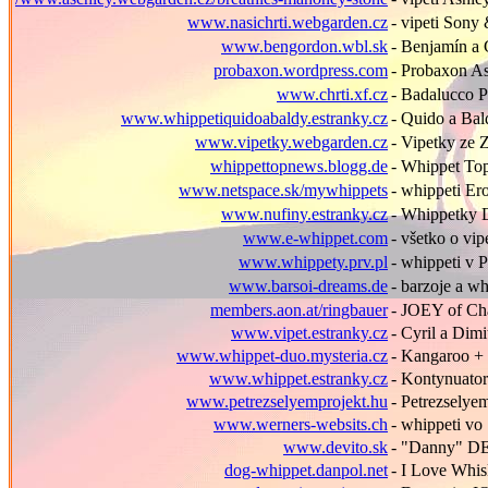
www.nasichrti.webgarden.cz
- vipeti Son
www.bengordon.wbl.sk
- Benjamín a
probaxon.wordpress.com
- Probaxon A
www.chrti.xf.cz
- Badalucco P
www.whippetiquidoabaldy.estranky.cz
- Quido a Bal
www.vipetky.webgarden.cz
- Vipetky ze 
whippettopnews.blogg.de
- Whippet To
www.netspace.sk/mywhippets
- whippeti Er
www.nufiny.estranky.cz
- Whippetky 
www.e-whippet.com
- všetko o vi
www.whippety.prv.pl
- whippeti v 
www.barsoi-dreams.de
- barzoje a w
members.aon.at/ringbauer
- JOEY of Ch
www.vipet.estranky.cz
- Cyril a Dim
www.whippet-duo.mysteria.cz
- Kangaroo +
www.whippet.estranky.cz
- Kontynuator
www.petrezselyemprojekt.hu
- Petrezsely
www.werners-websits.ch
- whippeti vo
www.devito.sk
- "Danny" D
dog-whippet.danpol.net
- I Love Whi