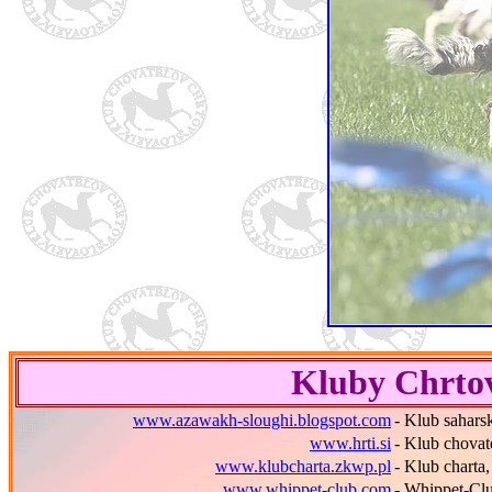
Kluby Chrtov
www.azawakh-sloughi.blogspot.com
- Klub sahars
www.hrti.si
- Klub chova
www.klubcharta.zkwp.pl
- Klub charta
www.whippet-club.com
- Whippet-Cl