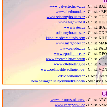
D
www.balvertschs.wz.cz
- Ch. st. B
www.deerhound.cz
-
Ch. st.
z
BE
www.odbennyho.unas.cz
- Ch. st. O
www.highwind.it
- Ch. st. HI
www.irater.cz
- Ch. st. IR
odbennyho.unas.cz
- Ch. st. O
kilbournedeerhounds.com
- Ch. st. K
www.margodeer.cz
- Ch. st. 
www.paluduz.cz
- Ch. st. P
www.zpodlipnice.cz
- Ch. st. Z 
www.freeweb.hu/zahoran
- Ch. st. 
www.ottofuelling.de
- Ch. st. 
www.oelmuehle-solingen.de
- Ch. st. 
cdc-deerhound.cz
- Czech Deer
hem.passagen.se/hjorthundklubben/
- Švédsky De
Ch
www.arcturus-pl.com/
- Ch. st. A
www.chartpolski.de
- Ch. st. A