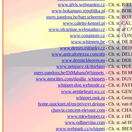
www.alvis.webgarden.cz
- Ch. st. B
www.bokamaro.republika.pl
- Ch. st. B
users.pandora.be/bart.scheerens
- Ch. st. B
www.caletto-kennel.pl
- Ch. st. C
www.ofcarinae.websnadno.cz
- Ch. st. of
www.conamore.cz
- Ch. st. C
www.whippets.be
- Ch. st. D
www.deixes.estranky.cz
- Ch. st. DE
www.anticafortezza.com/afp
- Ch. st. D
www.dermickleover.eu
- Ch. st. D
www.netspace.sk/duelano
- Ch. st. D
users.pandora.be/DiMahanaWhippets
- Ch. st. D
www.geocities.com/dusilla_whippets
- Ch. st. DU
whippet-dog.webnode.cz
- Ch. st. F
www.gentleheart.wz.cz
- Ch. st. G
whippet.msk.ru
- Ch. st. Ge
home.quicknet.nl/qn/prive/ej.dejong
- Ch. st. v
chawia.concept-elevage.com
- Ch. st. CH
www.mkwhippet.cz
- Ch. st. z 
www.odhnevina.com
- Ch. st. od
www.webpark.cz/whippet
- Ch. st. IB