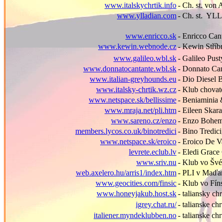
www.italskychrtik.info
- Ch. st. von
www.ylladian.com
- Ch. st. Y
www.enricco.sk
- Enricco Can
www.kewin.webnode.cz
- Kewin Stříb
www.galileo.wbl.sk
- Galileo Pus
www.donnatocantante.wbl.sk
- Donnato Ca
www.italian-greyhounds.eu
- Dio Diesel 
www.italsky-chrtik.wz.cz
- Klub chovat
www.netspace.sk/bellissime
- Beniaminia
www.mraja.net/pli.htm
- Eileen Skar
www.sareno.cz/enzo
- Enzo Bohem
members.lycos.co.uk/binotredici
- Bino Tredic
www.netspace.sk/eroico
- Eroico De V
levrete.eclub.lv
- Eledi Grace
www.sriv.nu
- Klub vo Šv
web.axelero.hu/arris1/index.htm
- PLI v Maďa
www.geocities.com/finsic
- Klub vo F
í
n
www.honeyjakub.host.sk
- taliansky c
igrey.chat.ru/
- talianske ch
italiener.myndeklubben.no
- talianske ch