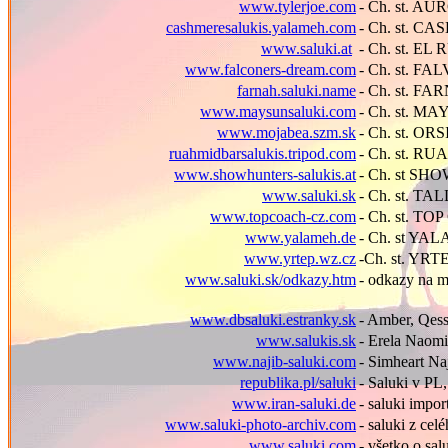
www.tylerjoe.com
- Ch. st. 
cashmeresalukis.yalameh.com
- Ch. st. C
www.saluki.at
- Ch. st. EL
www.falconers-dream.com
- Ch. st. 
farnah.saluki.name
- Ch. st. F
www.maysunsaluki.com
- Ch. st. MA
www.mojabea.szm.sk
- Ch. st. ORS
ruahmidbarsalukis.tripod.com
- Ch. st. R
www.showhunters-salukis.at
- Ch. st S
www.saluki.sk
- Ch. st. TA
www.topcoach-cz.com
- Ch. st. T
www.yalameh.de
- Ch. st YA
www.yrtep.wz.cz
-Ch. st. YRT
www.saluki.sk/odkazy.htm
- odkazy na m
www.dbsaluki.estranky.sk
- Amber, Qes
www.salukis.sk
- Erela Naomi
www.najib-saluki.com
- Simheart Naj
republika.pl/saluki
- Saluki v PL,
www.iran-saluki.de
- saluki impo
www.saluki-photo-archiv.com
- saluki z cel
www.saluki.com
- všetko o sa