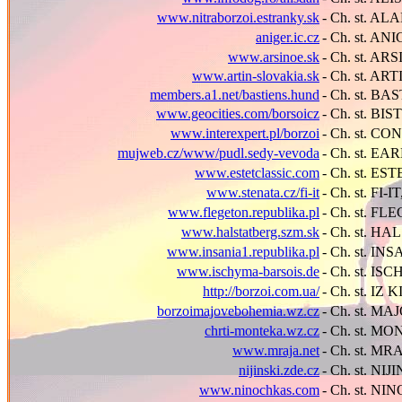
www.nitraborzoi.estranky.sk
- Ch. st. A
aniger.ic.cz
- Ch. st. AN
www.arsinoe.sk
- Ch. st. AR
www.artin-slovakia.sk
- Ch. st. A
members.a1.net/bastiens.hund
- Ch. st. BA
www.geocities.com/borsoicz
- Ch. st. B
www.interexpert.pl/borzoi
- Ch. st. C
mujweb.cz/www/pudl.sedy-vevoda
- Ch. st. EA
www.estetclassic.com
- Ch. st. E
www.stenata.cz/fi-it
- Ch. st. FI-I
www.flegeton.republika.pl
- Ch. st. F
www.halstatberg.szm.sk
- Ch. st. H
www.insania1.republika.pl
- Ch. st. IN
www.ischyma-barsois.de
- Ch. st. I
http://borzoi.com.ua/
- Ch. st. I
borzoimajovebohemia.wz.cz
- Ch. st. 
chrti-monteka.wz.cz
- Ch. st. M
www.mraja.net
- Ch. st. MR
nijinski.zde.cz
- Ch. st. NIJ
www.ninochkas.com
- Ch. st. N