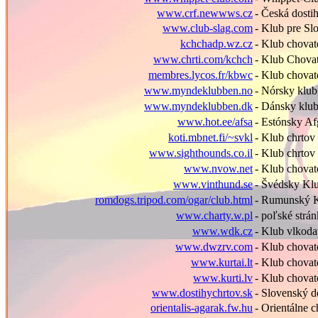
www.crf.newwws.cz
- Česká dosti
www.club-slag.com
- Klub pre Sl
kchchadp.wz.cz
- Klub chovat
www.chrti.com/kchch
- Klub Chova
membres.lycos.fr/kbwc
- Klub chovat
www.myndeklubben.no
- Nórsky klub
www.myndeklubben.dk
- Dánsky klu
www.hot.ee/afsa
- Estónsky Af
koti.mbnet.fi/~svkl
- Klub chrtov
www.sighthounds.co.il
- Klub chrtov 
www.nvow.net
- Klub chovat
www.vinthund.se
- Švédsky Kl
romdogs.tripod.com/ogar/club.html
- Rumunský K
www.charty.w.pl
- poľské strá
www.wdk.cz
- Klub vlkod
www.dwzrv.com
- Klub chovat
www.kurtai.lt
- Klub chovat
www.kurti.lv
- Klub chovat
www.dostihychrtov.sk
- Slovenský 
orientalis-agarak.fw.hu
- Orient
á
lne 