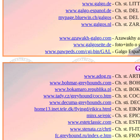
www.galgo.de
- Ch. st. L
www.galgo-espanol.de
- Ch. st. 
mypage.bluewin.ch/galgos
- Ch. st. D
www.galgos.nl
- Ch. st. Z
www.azawakh-galgo.com
- Azawakhy a
www.galgoseite.de
- foto+info o
www.pawpeds.com/cgi-bin/GAL
- Galgo Espaň
G
www.adog.ru
- Ch. st. A
www.bohmar-greyhounds.com
- Ch. st. B
www.bokamaro.republika.pl
- Ch. st. B
www.tady.cz/greyhound/coco.htm
- Ch. st. CO
www.decuma-greyhounds.com
- Ch. sti. 
home13.inet.tele.dk/flyingd/eikica.html
- Ch. st. EI
minx.se/epic
- Ch. st. EP
www.estetclassic.com
- Ch. st. E
www.stenata.cz/chrti
- Ch. st. FI-I
fc.greyhound.ru/index-e.htm
- Ch. st. F