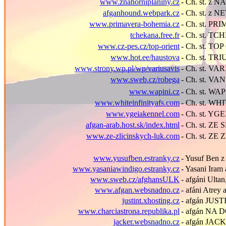
www.znahorniplaniny.cz
- Ch. st. z
afganhound.webpark.cz
- Ch. st. 
www.primavera-bohemia.cz
- Ch. st. 
tchekana.free.fr
- Ch. st. T
www.cz-pes.cz/top-orient
- Ch. st. TO
www.hot.ee/haustova
- Ch. st. T
www.strony.wp.pl/wp/variusavis
- Ch. st. VA
www.sweb.cz/robega
- Ch. st. V
www.wapini.cz
- Ch. st. W
www.whiteinfinityafs.com
- Ch. st. WH
www.ygeiakennel.com
- Ch. st. YG
afgan-arab.host.sk/index.html
- Ch. st. Z
www.ze-zlicinskych-luk.com
- Ch. st. Z
www.yusufben.estranky.cz
- Yusuf Ben 
www.yasaniawindigo.estranky.cz
- Yasani Iram
www.sweb.cz/afghansULK
- afgáni Ulta
www.afgan.websnadno.cz
- afáni Atrey
justint.xhosting.cz
- afgán JU
www.charciastrona.republika.pl
- afg
á
n NA 
jacker.websnadno.cz
- afgán JA