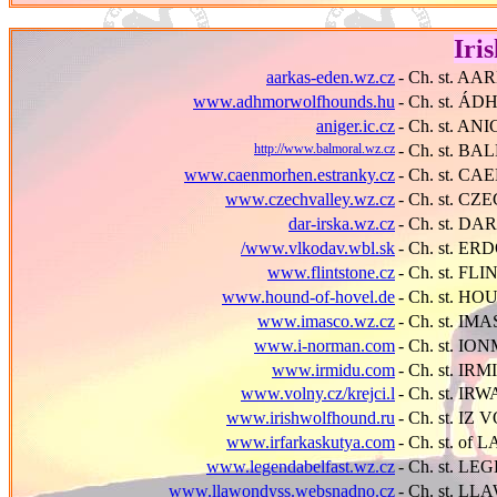
Iri
aarkas-eden.wz.cz
- Ch. st. A
www.adhmorwolfhounds.hu
- Ch. st. Á
aniger.ic.cz
- Ch. st. AN
http://www.balmoral.wz.cz
- Ch. st. B
www.caenmorhen.estranky.cz
- Ch. st. 
www.czechvalley.wz.cz
- Ch. st. C
dar-irska.wz.cz
- Ch. st. D
/www.vlkodav.wbl.sk
- Ch. st. ER
www.flintstone.cz
- Ch. st. F
www.hound-of-hovel.de
- Ch. st. 
www.imasco.wz.cz
- Ch. st. IM
www.i-norman.com
- Ch. st. 
www.irmidu.com
- Ch. st. IR
www.volny.cz/krejci.l
- Ch. st. I
www.irishwolfhound.ru
- Ch. st. 
www.irfarkaskutya.com
- Ch. st. of
www.legendabelfast.wz.cz
- Ch. st. 
www.llawondyss.websnadno.cz
- Ch. st. 