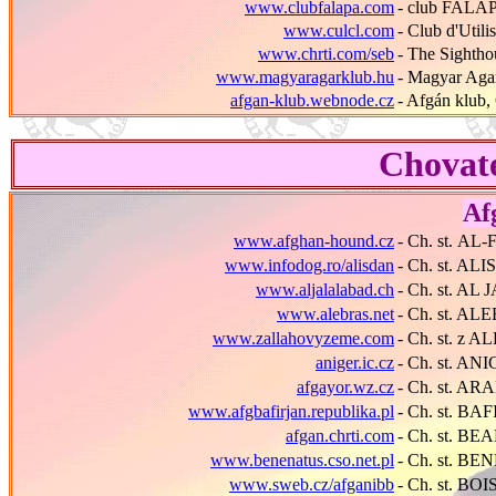
www.clubfalapa.com
- club FALA
www.culcl.com
- Club d'Utili
www.chrti.com/seb
- The Sightho
www.magyaragarklub.hu
- Magyar Aga
afgan-klub.webnode.cz
- Afgán klub,
Chovate
Af
www.afghan-hound.cz
- Ch. st.
AL-
www.infodog.ro/alisdan
- Ch. st. A
www.aljalalabad.ch
- Ch. st. A
www.alebras.net
- Ch. st. AL
www.zallahovyzeme.com
- Ch. st. z
aniger.ic.cz
- Ch. st. AN
afgayor.wz.cz
- Ch. st. A
www.afgbafirjan.republika.pl
- Ch. st. BA
afgan.chrti.com
- C
h
. st. BE
www.benenatus.cso.net.pl
- Ch. st. B
www.sweb.cz/afganibb
- Ch. st. 