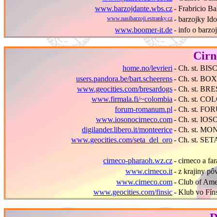
www.barzojdante.wbs.cz
- Frabricio Ba
www.nasibarzoji.estranky.cz
- barzojky Id
www.boomer-it.de
- info o barz
Cirn
home.no/levrieri
- Ch. st. BI
users.pandora.be/bart.scheerens
- Ch. st. B
www.geocities.com/bresardogs
- Ch. st. BR
www.firmala.fi/~colombia
- Ch. st. C
forum-romanum.pl
- Ch. st. 
www.iosonocirneco.com
- Ch. st. IO
digilander.libero.it/monteerice
- Ch. st. MO
www.geocities.com/seta_del_oro
- Ch. st. S
cirneco-pharaoh.wz.cz
- cirneco a fa
www.cirneco.it
- z krajiny pô
www.cirneco.com
- Club of Ame
www.geocities.com/finsic
- Klub vo Fín