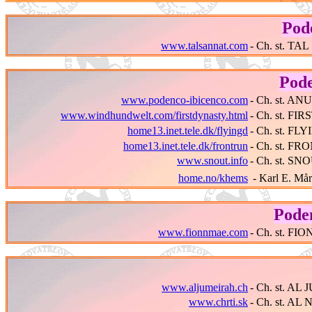
Pod
www.talsannat.com
- Ch. st. T
Pode
www.podenco-ibicenco.com
- Ch. st. A
www.windhundwelt.com/firstdynasty.html
- Ch. st. F
home13.inet.tele.dk/flyingd
- Ch. st. F
home13.inet.tele.dk/frontrun
- Ch. st. 
www.snout.info
- Ch. st. SN
home.no/khems
- Karl E. Må
Pode
www.fionnmae.com
- Ch. st. F
www.aljumeirah.ch
- Ch. st. A
www.chrti.sk
- Ch. st. AL