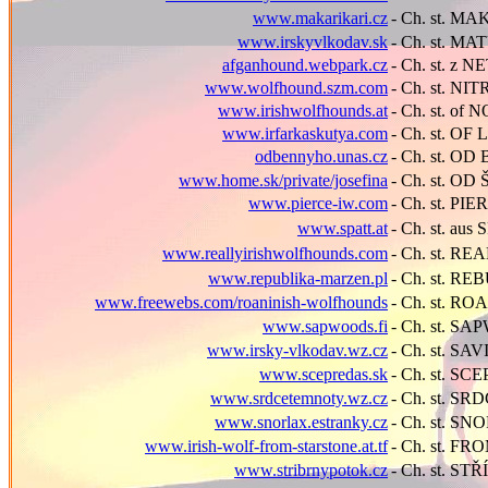
www.makarikari.cz
- Ch. st. M
www.irskyvlkodav.sk
- Ch. st. M
afganhound.webpark.cz
- Ch. st. 
www.wolfhound.szm.com
- Ch. st. 
www.irishwolfhounds.at
- Ch. st. o
www.irfarkaskutya.com
- Ch. st. O
odbennyho.unas.cz
- Ch. st. O
www.home.sk/private/josefina
- Ch. st. O
www.pierce-iw.com
- Ch. st. PI
www.spatt.at
- Ch. st. a
www.reallyirishwolfhounds.com
- Ch. st. RE
www.republika-marzen.pl
- Ch. st. 
www.freewebs.com/roaninish-wolfhounds
- Ch. st. RO
www.sapwoods.fi
- Ch. st. S
www.irsky-vlkodav.wz.cz
- Ch. st. SA
www.scepredas.sk
- Ch. st. S
www.srdcetemnoty.wz.cz
- Ch. st. S
www.snorlax.estranky.cz
- Ch. st. S
www.irish-wolf-from-starstone.at.tf
- Ch. st. F
www.stribrnypotok.cz
- Ch. st. S