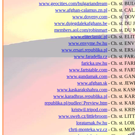
www.geocities.com/bulgariandream
- Ch. st. 
www.afghan-calamus.zn.pl
- Ch. st. C
www.doveny.com
- Ch. st. D
www.dujegdalekafghans.be
- Ch. st. D
members.aol.com/robinmart
- Ch. st. D
www.eliteclassic.pl
- Ch. st. EL
www.envyme.fw.hu
- Ch. st. EN
www.ersari.republika.pl
- Ch. st. ER
www.faradella.cz
- Ch. st. F
faricka.uw.hu
- Ch. st. FA
www.fartstable.com
- Ch. st. FA
www.gandamak.com
- Ch. st. 
www.afghan.sk
- Ch. st. JE
www.kaskarakshahra.com
- Ch.st. K
www.karadhras.republika.pl
- Ch. st. K
republika.pl/pudlee/.Preview.htm
- Ch. st. 
kristwil.tripod.com
- Ch. st. KR
www.sweb.cz/littlebroom
- Ch. st. L
loratarnak.fw.hu
- Ch. st. L
chrti-monteka.wz.cz
- Ch. st. M