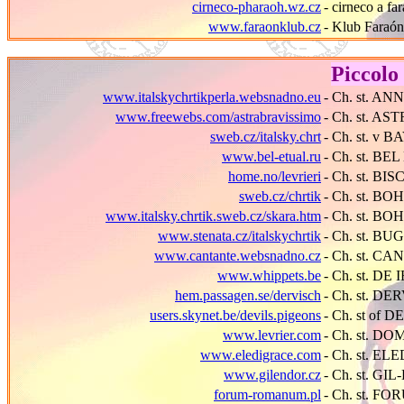
cirneco-pharaoh.wz.cz
- cirneco a fa
www.faraonklub.cz
- Klub Fara
ó
n
Piccolo 
www.italskychrtikperla.websnadno.eu
- Ch. st. A
www.freewebs.com/astrabravissimo
- Ch. st. A
sweb.cz/italsky.chrt
- Ch. st. v
www.bel-etual.ru
- Ch. st. B
home.no/levrieri
- Ch. st. BI
sweb.cz/chrtik
- Ch. st. 
www.italsky.chrtik.sweb.cz/skara.htm
- Ch. st. B
www.stenata.cz/italskychrtik
- Ch. st. BU
www.cantante.websnadno.cz
- Ch. st. C
www.whippets.be
- Ch. st. D
hem.passagen.se/dervisch
- Ch. st. D
users.skynet.be/devils.pigeons
- Ch. st of
www.levrier.com
- Ch. st. 
www.eledigrace.com
- Ch. st. E
www.gilendor.cz
- Ch. st. G
forum-romanum.pl
- Ch. st. 