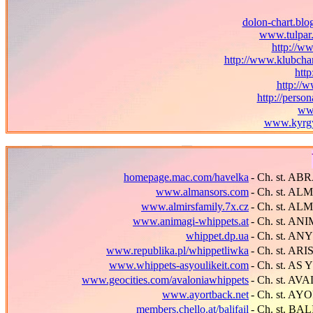
dolon-chart.blo
www.tulpar.
http://ww
http://www.klubchar
http
http://w
http://person
www
www.kyrgy
homepage.mac.com/havelka
- Ch. st. 
www.almansors.com
- Ch. st. A
www.almirsfamily.7x.cz
- Ch. st. AL
www.animagi-whippets.at
- Ch. st. AN
whippet.dp.ua
- Ch. st. 
www.republika.pl/whippetliwka
- Ch. st. A
www.whippets-asyoulikeit.com
- Ch. st. AS
www.geocities.com/avaloniawhippets
- Ch. st. A
www.ayortback.net
- Ch. st. A
members.chello.at/balifail
- Ch. st. BA