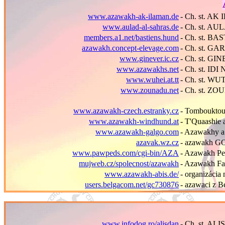
www.azawakh-ak-ilaman.de
- Ch. st. A
www.aulad-al-sahras.de
- Ch. st. A
members.a1.net/bastiens.hund
- Ch. st. BA
azawakh.concept-elevage.com
- C
h
. st. G
www.ginever.ic.cz
- Ch. st. GI
www.azawakhs.net
- Ch. st. IDI 
www.wuhei.at.tt
- Ch. st. 
www.zounadu.net
- Ch. st. Z
www.azawakh-czech.estranky.cz
- Tombouktou
www.azawakh-windhund.at
- T'Quaashie 
www.azawakh-galgo.com
- Azawakhy a
azavak.wz.cz
- azawakh G
www.pawpeds.com/cgi-bin/AZA
- Azawakh Pe
mujweb.cz/spolecnost/azawakh
- Azawakh Fa
www.azawakh-abis.de/
- organizácia
users.belgacom.net/gc730876
- azawaci z B
www.infodog.ro/alisdan
- Ch. st. A