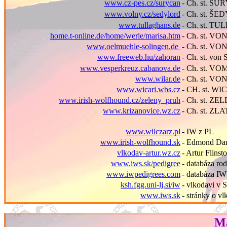
www.cz-pes.cz/surycan
- Ch. st. S
www.volny.cz/sedylord
- Ch. st. Š
www.tullaghans.de
- Ch. st. T
home.t-online.de/home/werle/marisa.htm
- Ch. st. 
www.oelmuehle-solingen.de
- Ch. st. 
www.freeweb.hu/zahoran
- Ch. st. 
www.vesperkreuz.cabanova.de
- Ch. st. 
www.wilar.de
- Ch. st. V
www.wicari.wbs.cz
- CH. st. W
www.irish-wolfhound.cz/zeleny_pruh
- Ch. st. Z
www.krizanovice.wz.cz
- Ch. st. Z
www.wilczarz.pl
- IW z PL
www.irish-wolfhound.sk
- Edmond Dan
vlkodav-artur.wz.cz
- Artur Flins
www.iws.sk/pedigree
- datab
áza ro
www.iwpedigrees.com
- databáza I
ksh.fgg.uni-lj.si/iw
- vlkodavi v 
www.iws.sk
- stránky o v
Ma