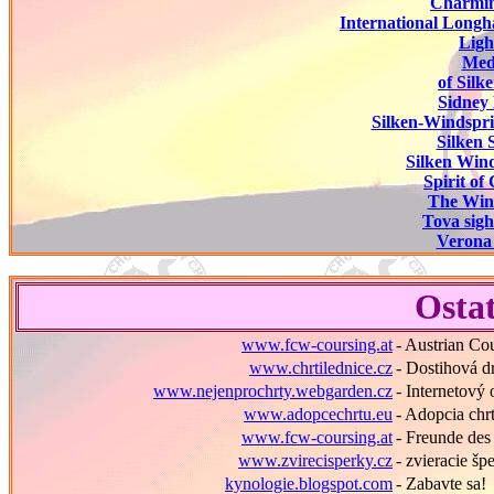
Charmin
International Long
Ligh
Medj
of Silk
Sidney 
Silken-Windspri
Silken 
Silken Wind
Spirit of
The Wind
Tova sig
Verona 
Ostat
www.fcw-coursing.at
- Austrian Co
www.chrtilednice.cz
- Dostihová d
www.nejenprochrty.webgarden.cz
- Internetový
www.adopcechrtu.eu
- Adopcia chr
www.fcw-coursing.at
- Freunde de
www.zvirecisperky.cz
- zvieracie šp
kynologie.blogspot.com
- Zabavte sa!