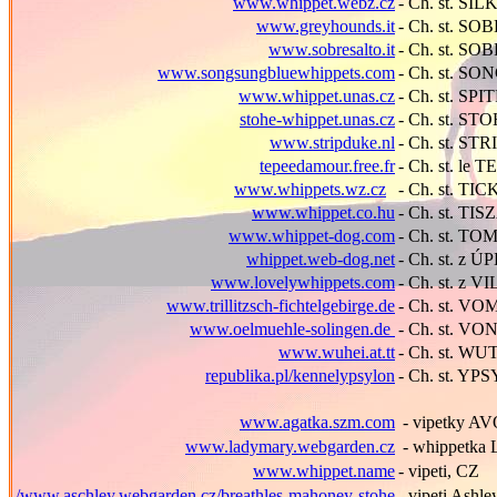
www.whippet.webz.cz
- Ch. st. S
www.greyhounds.it
- Ch. st. SOB
www.sobresalto.it
- Ch. st. S
www.songsungbluewhippets.com
- Ch. st. S
www.whippet.unas.cz
- Ch. st. S
stohe-whippet.unas.cz
- Ch. st. ST
www.stripduke.nl
- Ch. st. S
tepeedamour.free.fr
- Ch. st. l
www.whippets.wz.cz
- Ch. st. T
www.whippet.co.hu
- Ch. st. TI
www.whippet-dog.com
- Ch. st. T
whippet.web-dog.net
- Ch. st. z 
www.lovelywhippets.com
- Ch. st. z
www.trillitzsch-fichtelgebirge.de
- Ch. st. 
www.oelmuehle-solingen.de
- Ch. st. 
www.wuhei.at.tt
- Ch. st. 
republika.pl/kennelypsylon
- Ch. st. Y
www.agatka.szm.com
- vipetky 
www.ladymary.webgarden.cz
- whippetka L
www.whippet.name
- vipeti, CZ
/www.aschley.webgarden.cz/breathles-mahoney-stohe
- vipeti Ashle