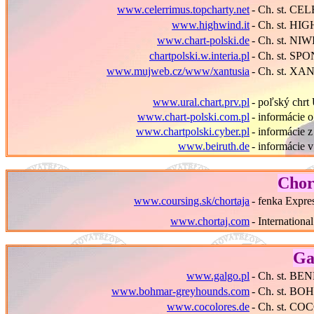
www.celerrimus.topcharty.net
- Ch. st. C
www.highwind.it
- Ch. st. HI
www.chart-polski.de
- Ch. st. NI
chartpolski.w.interia.pl
- Ch. st. S
www.mujweb.cz/www/xantusia
- Ch. st. X
www.ural.chart.prv.pl
- poľský c
www.chart-polski.com.pl
- informácie 
www.chartpolski.cyber.pl
- informácie 
www.beiruth.de
- informácie
Chor
www.coursing.sk/chortaja
- fenka Expr
www.chortaj.com
- Internation
Ga
www.galgo.pl
- Ch. st. BE
www.bohmar-greyhounds.com
- Ch. st. B
www.cocolores.de
- Ch. st. C