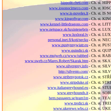
hippolit.chrti.com
- Ch. st. HI
www.iosonocirneco.com
- Ch. st. IO
www.is-noveles.lt
- Ch. st. IS
www.kingofivar.com
- Ch. st. KI
www.kennel-littledragons.com
- Ch. st. L
www.netspace.sk/luxintenebris
- Ch. st. L
www.luxloral.lv
- Ch. st. L
personal.inet.fi/koti/necku
- Ch. st. NE
www.pustynnywiatr.eu
- Ch. st. P
www.quindici.sk
- Ch. st. QU
www.mujweb.cz/www/rabbed
- Ch. st. RA
www.sweb.cz/Mares.Robert/Skarak.htm
- Ch. st. S
www.silvergrey.info
- Ch. st. S
http://silvento.com/
- Ch. st. S
www.stribrnypotok.cz
- Ch. st. S
www.stripduke.nl
- Ch. st. S
www.italiangreyhound.eu
- Ch. st. S
www.greyhounds.it
- Ch. st. SOB
hem.passagen.se/team1m
- Ch. st. T
www.tredici.sk
- Ch. st. TR
www.ukerewe.wbs.cz
- Ch. st. U