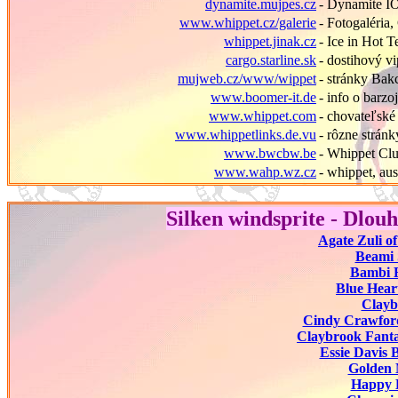
dynamite.mujpes.cz
- Dynamite
www.whippet.cz/galerie
- Fotogaléria
whippet.jinak.cz
- Ice in Hot 
cargo.starline.sk
- dostihový v
mujweb.cz/www/wippet
- stránky Bak
www.boomer-it.de
- info o barz
www.whippet.com
- chovateľské
www.whippetlinks.de.vu
- rôzne stránk
www.bwcbw.be
- Whippet Clu
www.wahp.wz.cz
- whippet, aus
Silken windsprite - Dlou
Agate Zuli of
Beami 
Bambi 
Blue Hear
Clayb
Cindy Crawfor
Claybrook Fanta
Essie Davis 
Golden 
Happy 