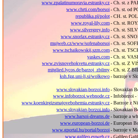
www.zpalatinumoravia.estranky.cz
- Ch. st. z
www.chrti.com/borsoi
- Ch. st. 
republika.pl/polot
- CH. st. PO
www.royal-lily.com
- Ch. st. RO
www.silvergrey.info
- Ch. st. S
www.snorlax.estranky.cz
- Ch. st. S
mujweb.cz/www/sofenaborsoi
- Ch. st. S
www.tschaikowskij.szm.com
- Ch. st. T
vaskes.com
- Ch. st. VA
www.zvisnovehokvetu.estranky.cz
- Ch. st. 
mitglied.lycos.de/barzoj_zbilmy
- Ch. st. Z 
ksh.fgg.uni-lj.si/wolkowo
- barzoje v S
www.slovakian-borzoi.info
- Slovakian B
www.infoborzoi.webnode.cz
- Infoborzoi 
www.koenkirgizsmajovebohemia.estranky.cz
- Barzoje z N
www.slovakian-borzoi.info
- Slovakian B
www.barsoi-dreams.de
- barzoje a w
www.european-borzoi.de
- European B
www.gportal.hu/portal/borzoi
- barzoje v 
www.galileo.euweb.cz
- Galileo Gali