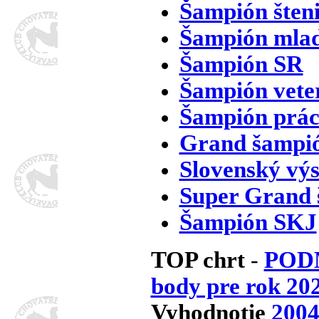
Šampión šteni
Šampión mla
Šampión SR
Šampión vete
Šampión prác
Grand šampi
Slovenský vý
Super Grand
Šampión SKJ
TOP chrt
POD
-
body pre rok 20
Vyhodnotie
200