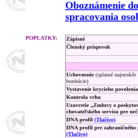
Oboznámenie do
spracovania oso
POPLATKY:
Zápisné
Členský príspevok
Uchovnenie
(splatné najneskôr
bonitácie)
Vystavenie krycieho povolenia
Kontrola vrhu
Uzavretie „Zmluvy o poskyto
chovateľského servisu pre neč
DNA profil
(Tlačivo)
DNA profil pre zahraničného 
(Tlačivo)