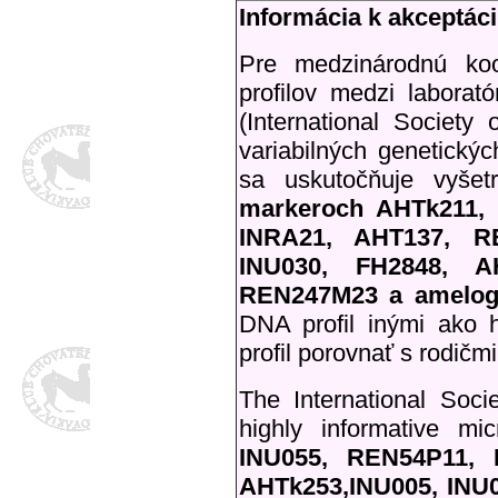
Informácia k akceptác
Pre medzinárodnú koo
profilov medzi labora
(International Society
variabilných genetický
sa uskutočňuje vyšet
markeroch AHTk211,
INRA21, AHT137, R
INU030, FH2848, A
REN247M23 a amelog
DNA profil inými ako 
profil porovnať s rodičm
The International Soc
highly informative mic
INU055, REN54P11, 
AHTk253,INU005, INU