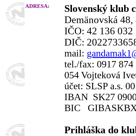
ADRESA:
Slovenský klub 
Demänovská 48, 8
IČO: 42 136 032
DIČ: 202273365
mail:
gandamak1
tel./fax: 0917 874
054 Vojteková Ive
účet: SLSP a.s. 
IBAN SK27 0900 
BIC GIBASKB
Prihláška do klu