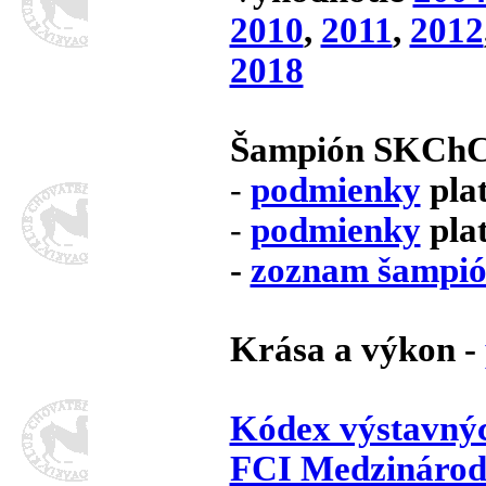
2010
,
2011
,
2012
2018
Šampión SKCh
podmienky
plat
-
podmienky
pla
-
-
zoznam šampi
Krása a výkon -
Kódex výstavný
FCI Medzinárodn